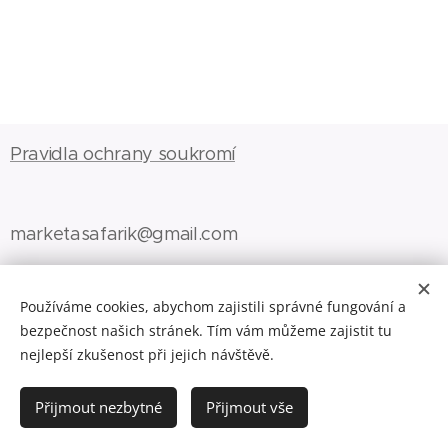
Pravidla ochrany soukromí
marketasafarik@gmail.com
Používáme cookies, abychom zajistili správné fungování a
bezpečnost našich stránek. Tím vám můžeme zajistit tu
nejlepší zkušenost při jejich návštěvě.
2021 © Markéta Šafáriková, všechna práva vyhrazena
Cookies
Jazyky
Přijmout nezbytné
Přijmout vše
Čeština
English